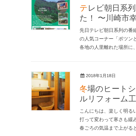
テレビ朝日系列番組で夢ハウスが紹介されまし
た！ 〜川崎市
先日テレビ朝日系列の番組
の人気コーナー「ポツン
各地の人里離れた場所に、
2018年1月18日
冬場のヒートショックの危険性 〜川崎市幸区フ
ルリフォーム工
こんにちは、楽しく明る
打って変わって寒さも緩
春ごろの気温まで上がると