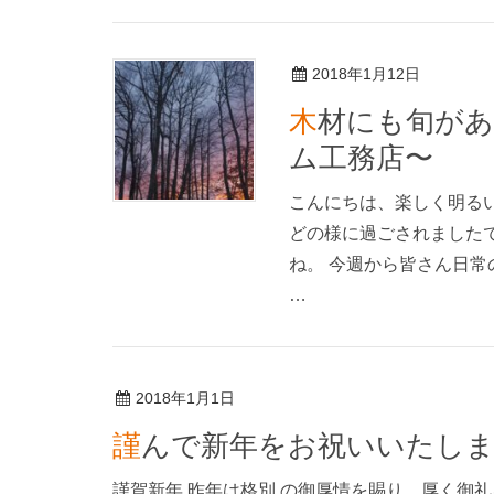
2018年1月12日
木材にも旬がある!? 〜川崎市幸区フルリフォー
ム工務店〜
こんにちは、楽しく明る
どの様に過ごされました
ね。 今週から皆さん日
…
2018年1月1日
謹んで新年をお祝いいたし
謹賀新年 昨年は格別 の御厚情を賜り、厚く御