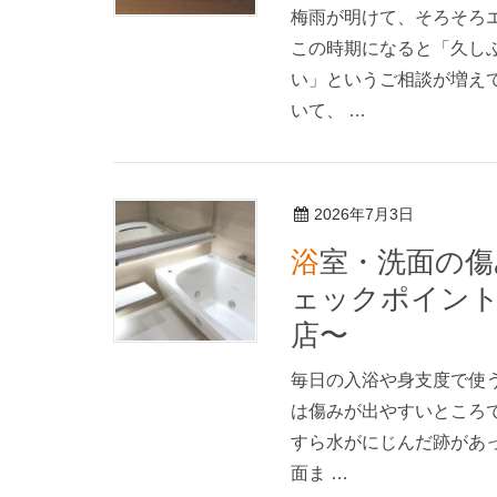
梅雨が明けて、そろそろ
この時期になると「久し
い」というご相談が増え
いて、 …
2026年7月3日
浴室・洗面の傷みのサイン｜お風呂と洗面台のチ
ェックポイン
店〜
毎日の入浴や身支度で使
は傷みが出やすいところ
すら水がにじんだ跡があ
面ま …