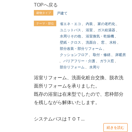
TOPへ戻る
建物タイプ
戸建て
テーマ・部位
省エネ・エコ
、
内装
、
家の老朽化
、
ユニットバス
、
浴室
、
ガス給湯器
、
水周りその他
、
浴室換気・乾燥機
、
壁紙・クロス
、
洗面台
、
窓
、
水栓
、
部分改装・部分リフォーム
、
クッションフロア
、
取付・修繕
、
床暖房
、
バリアフリー・介護
、
ガラス窓
、
部分リフォーム
、
水周り
浴室リフォーム、洗面化粧台交換、脱衣洗
面所リフォームを承りました。
既存の浴室は在来型でしたので、窓枠部分
を残しながら解体いたします。
システムバスはＴＯＴ...
続きを読む