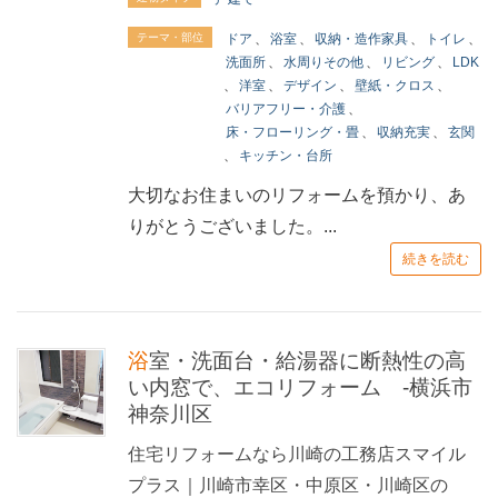
テーマ・部位
ドア
、
浴室
、
収納・造作家具
、
トイレ
、
洗面所
、
水周りその他
、
リビング
、
LDK
、
洋室
、
デザイン
、
壁紙・クロス
、
バリアフリー・介護
、
床・フローリング・畳
、
収納充実
、
玄関
、
キッチン・台所
大切なお住まいのリフォームを預かり、あ
りがとうございました。...
続きを読む
浴室・洗面台・給湯器に断熱性の高
い内窓で、エコリフォーム -横浜市
神奈川区
住宅リフォームなら川崎の工務店スマイル
プラス｜川崎市幸区・中原区・川崎区の