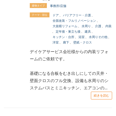
建物タイプ
事務所/店舗
テーマ・部位
ドア
、
バリアフリー・介護
、
全面改装・フルリノベーション
、
大規模リフォーム
、
水周り
、
介護
、
内装
、
定年後・巣立ち後
、
建具
、
キッチン・台所
、
浴室
、
水周りその他
、
洋室
、
廊下
、
壁紙・クロス
デイケアサービス会社様からの内装リフォ
ームのご依頼です。
基礎になる合板をむき出しにしての天井・
壁面クロスのフル交換、設備も水周りのシ
ステムバスとミニキッチン、エアコンの...
続きを読む