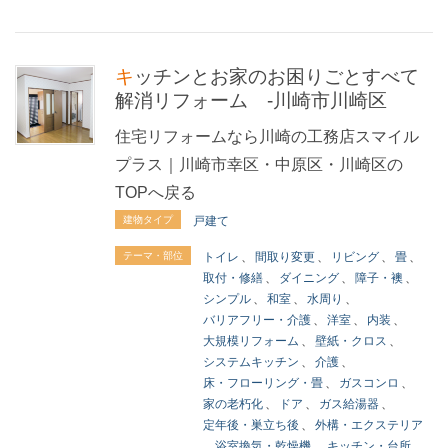
キッチンとお家のお困りごとすべて
解消リフォーム -川崎市川崎区
住宅リフォームなら川崎の工務店スマイル
プラス｜川崎市幸区・中原区・川崎区の
TOPへ戻る
建物タイプ
戸建て
テーマ・部位
トイレ
、
間取り変更
、
リビング
、
畳
、
取付・修繕
、
ダイニング
、
障子・襖
、
シンプル
、
和室
、
水周り
、
バリアフリー・介護
、
洋室
、
内装
、
大規模リフォーム
、
壁紙・クロス
、
システムキッチン
、
介護
、
床・フローリング・畳
、
ガスコンロ
、
家の老朽化
、
ドア
、
ガス給湯器
、
定年後・巣立ち後
、
外構・エクステリア
、
浴室換気・乾燥機
、
キッチン・台所
、