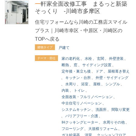
一軒家全面改修工事 まるっと新築
そっくり -川崎市多摩区
住宅リフォームなら川崎の工務店スマイル
プラス｜川崎市幸区・中原区・川崎区の
TOPへ戻る
建物タイプ
戸建て
テーマ・部位
家の老朽化
、
水栓
、
玄関
、
外壁塗装
、
断熱
、
窓
、
サイディング設置
、
定年後・巣立ち後
、
ドア
、
屋根葺き替え
、
キッチン・台所
、
外壁・サイディング
、
水周り
、
浴室
、
屋根
、
シンプル
、
内装
、
トイレ
、
全面改装・フルリノベーション
、
中古住宅リノベーション
、
システムキッチン
、
洗面所
、
間取り変更
、
バリアフリー・介護
、
IHクッキングヒーター
、
水周りその他
、
フローリング
、
大規模リフォーム
、
ガス給湯器
、
洋室
、
クッションフロア
、