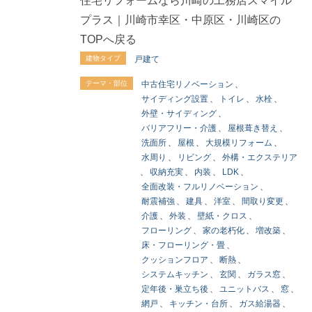
住宅リフォームなら川崎の工務店スマイル
プラス｜川崎市幸区・中原区・川崎区の
TOPへ戻る
建物タイプ
戸建て
テーマ・部位
中古住宅リノベーション
、
サイディング設置
、
トイレ
、
水栓
、
外壁・サイディング
、
バリアフリー・介護
、
屋根葺き替え
、
洗面所
、
屋根
、
大規模リフォーム
、
水周り
、
リビング
、
外構・エクステリア
、
収納充実
、
内装
、
LDK
、
全面改装・フルリノベーション
、
耐震補強
、
建具
、
洋室
、
間取り変更
、
介護
、
外装
、
壁紙・クロス
、
フローリング
、
家の老朽化
、
増改築
、
床・フローリング・畳
、
クッションフロア
、
断熱
、
システムキッチン
、
玄関
、
ガラス窓
、
定年後・巣立ち後
、
ユニットバス
、
窓
、
網戸
、
キッチン・台所
、
ガス給湯器
、